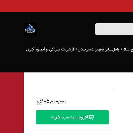
 ساز / وافل
سایر تجهیزات
سرخکن / فر
شربت سردکن و آبمیوه گیری
105,000,000
افزودن به سبد خرید