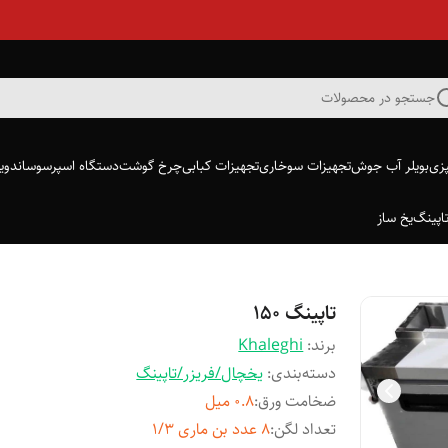
جستجو در محصولات
پزی
بویلر آب جوش
تجهیزات سوخاری
تجهیزات کبابی
چرخ گوشت
دستگاه اسپرسو
ساندویچ
اپینگ
یخ ساز
تاپینگ ۱۵۰
برند:
Khaleghi
دسته‌بندی
:
یخچال/فریزر/تاپینگ
ضخامت ورق
:
۰.۸ میل
تعداد لگن
:
۸ عدد بن ماری ۱/۳