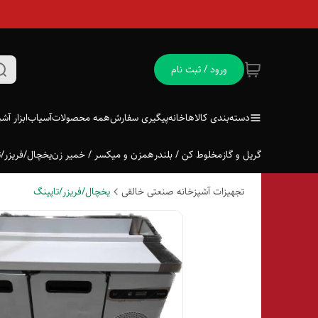
ورود / ثبت نام
دسته‌بندی کالاها
خانه
پیگیری سفارش
همه محصولات
آسیاب
ابزار آش
گریل و گاز
مخلوط کن / بلندر
همزن و میکسر / خمیر زن
یخچال/فریزر/ت
تجهیزات آشپزخانه صنعتی خالقی
یخچال/فریزر/تاپینگ