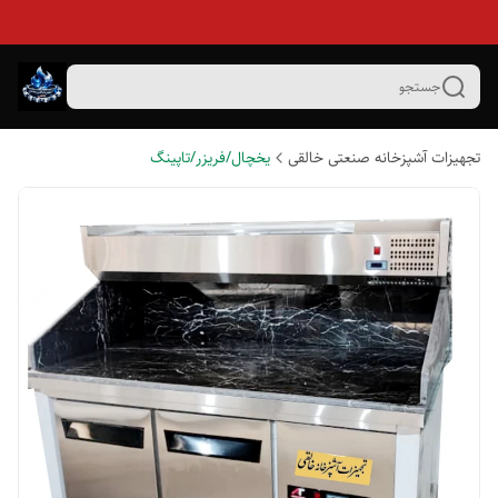
جستجو
تجهیزات آشپزخانه صنعتی خالقی
یخچال/فریزر/تاپینگ