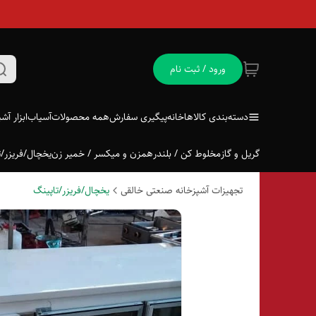
ورود / ثبت نام
دسته‌بندی کالاها
خانه
پیگیری سفارش
همه محصولات
آسیاب
ابزار آش
گریل و گاز
مخلوط کن / بلندر
همزن و میکسر / خمیر زن
یخچال/فریزر/ت
تجهیزات آشپزخانه صنعتی خالقی
یخچال/فریزر/تاپینگ