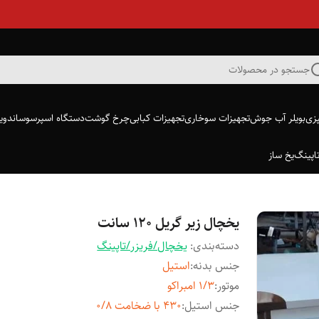
جستجو در محصولات
پزی
بویلر آب جوش
تجهیزات سوخاری
تجهیزات کبابی
چرخ گوشت
دستگاه اسپرسو
ساندویچ
اپینگ
یخ ساز
یخچال زیر گریل ۱۲۰ سانت
دسته‌بندی
:
یخچال/فریزر/تاپینگ
جنس بدنه
:
استیل
موتور
:
۱/۳ امبراکو
جنس استیل
:
۴۳۰ با ضخامت ۰/۸