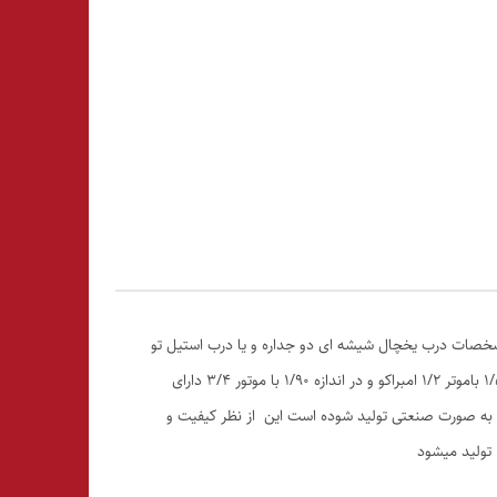
خچال میزکاری تولید می‌شود مشخصات درب یخچال شیشه ای دو جداره و یا درب استیل تو
پر با بدنه استیل ۸ دهم ۴۳۰ زد زنگ لوله مسی ۱۰ با موتور امبراکو است ، این یخچال در ابعاد ۱/۲۰ باموتر ۱/۳ امبراکو نصب می‌شود در اندازه ۱/۵۰ باموتر ۱/۲ امبراکو و در اندازه ۱/۹۰ با موتور ۳/۴ دارای
و به صورت صنعتی تولید شوده است این از نظر کیفیت و