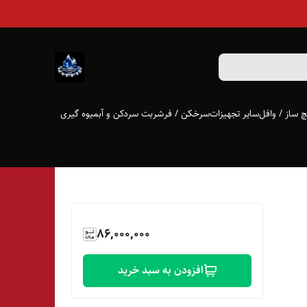
 ساز / وافل
سایر تجهیزات
سرخکن / فر
شربت سردکن و آبمیوه گیری
86,000,000
افزودن به سبد خرید