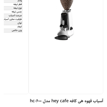
آسیاب قهوه هی کافه hey cafe مدل hc-600