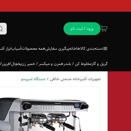
ورود / ثبت نام
دسته‌بندی کالاها
خانه
پیگیری سفارش
همه محصولات
آسیاب
ابزار آش
گریل و گاز
مخلوط کن / بلندر
همزن و میکسر / خمیر زن
یخچال/فریزر/ت
تجهیزات آشپزخانه صنعتی خالقی
دستگاه اسپرسو