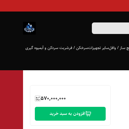
 ساز / وافل
سایر تجهیزات
سرخکن / فر
شربت سردکن و آبمیوه گیری
570,000,000
افزودن به سبد خرید