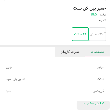
خمیر پهن کن بست
برند:
BEST
اندازه
۳۰ سانت
۴۲ سانت
مشخصات
نظرات کاربران
موتور
چین
غلتک
تفلون پلی امید
گیربکس
دارد
نمایش بیشتر