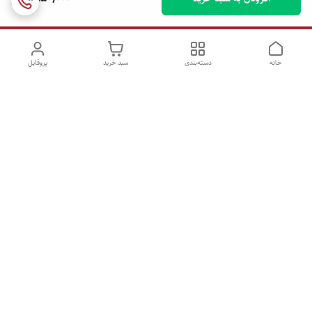
خانه
دسته‌بندی
سبد خرید
پروفایل
دسترسی سریع
تماس با ما
شکایات
درباره ما
قوانین و مقررات
سیاست حریم خصوصی
ساعات پاسخگویی همه روزه ۹ الی ۲1 /