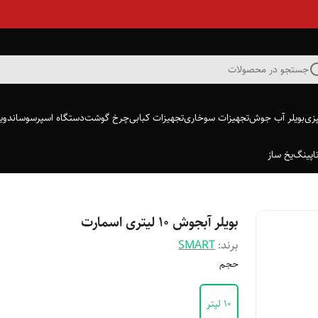
جستجو در محصولات
پزی
بویلر آب جوش
تجهیزات سوخاری
تجهیزات کبابی
چرخ گوشت
دستگاه اسپرسو
ساندویچ
اپینگ
یخ ساز
بویلر آبجوش ۱۰ لیتری اسمارت
برند:
SMART
حجم
۱۰ لیتر