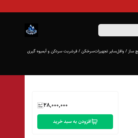
 ساز / وافل
سایر تجهیزات
سرخکن / فر
شربت سردکن و آبمیوه گیری
28,000,000
افزودن به سبد خرید