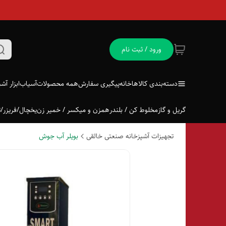
ورود / ثبت نام
دسته‌بندی کالاها
خانه
پیگیری سفارش
همه محصولات
آسیاب
ابزار آش
گریل و گاز
مخلوط کن / بلندر
همزن و میکسر / خمیر زن
یخچال/فریزر/ت
تجهیزات آشپزخانه صنعتی خالقی
بویلر آب جوش