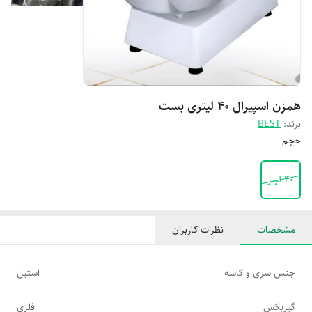
همزن اسپیرال ۴۰ لیتری بست
برند:
BEST
حجم
40 لیتر
مشخصات
نظرات کاربران
جنس سری و کاسه
استیل
گیربکس
فلزی