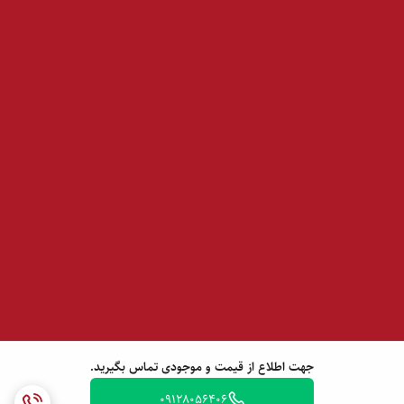
جهت اطلاع از قیمت و موجودی تماس بگیرید.
09128056406