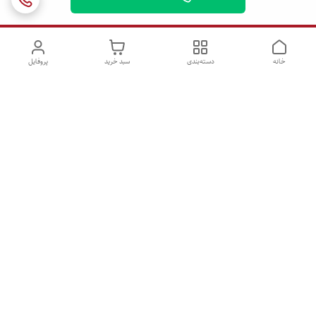
خانه
دسته‌بندی
سبد خرید
پروفایل
دسترسی سریع
تماس با ما
شکایات
درباره ما
قوانین و مقررات
سیاست حریم خصوصی
ساعات پاسخگویی همه روزه ۹ الی ۲1 /