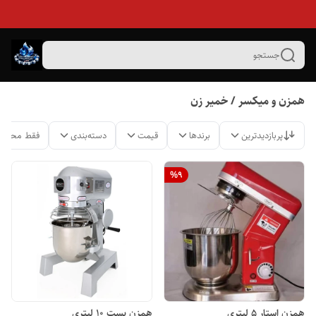
جستجو
همزن و میکسر / خمیر زن
پربازدیدترین
برندها
قیمت
دسته‌بندی
فقط محصول
%
9
همزن استار 5 لیتری
همزن بست ۱۰ لیتری