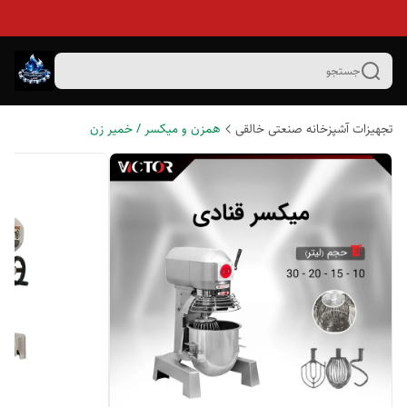
جستجو
تجهیزات آشپزخانه صنعتی خالقی
همزن و میکسر / خمیر زن