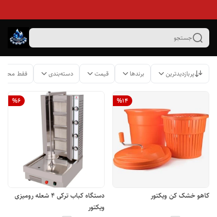
جستجو
پربازدیدترین
برندها
قیمت
دسته‌بندی
فقط محصول
%
6
%
14
کاهو خشک کن ویکتور
دستگاه کباب ترکی ۴ شعله رومیزی
ویکتور