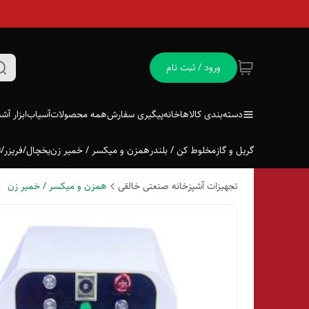
ورود / ثبت نام
دسته‌بندی کالاها
خانه
پیگیری سفارش
همه محصولات
آسیاب
ابزار آش
گریل و گاز
مخلوط کن / بلندر
همزن و میکسر / خمیر زن
یخچال/فریزر/ت
تجهیزات آشپزخانه صنعتی خالقی
همزن و میکسر / خمیر زن