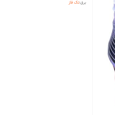
برق
:
تک فاز