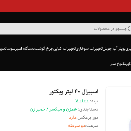
جستجو در محصولات
پزی
بویلر آب جوش
تجهیزات سوخاری
تجهیزات کبابی
چرخ گوشت
دستگاه اسپرسو
ساندویچ
اپینگ
یخ ساز
اسپیرال ۴۰ لیتر ویکتور
برند:
Victor
دسته‌بندی
:
همزن و میکسر / خمیر زن
دور برعکس
:
دارد
سرعت
:
دو سرعته