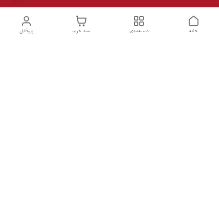
خانه
دسته‌بندی
سبد خرید
پروفایل
دسترسی سریع
تماس با ما
شکایات
درباره ما
قوانین و مقررات
سیاست حریم خصوصی
ساعات پاسخگویی همه روزه ۹ الی ۲1 /
دفتر فروش - فروشگاه