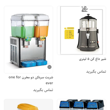
شیر داغ کن ۵ لیتری
تماس بگیرید
شربت سردکن دو مخرن one for
ever
تماس بگیرید