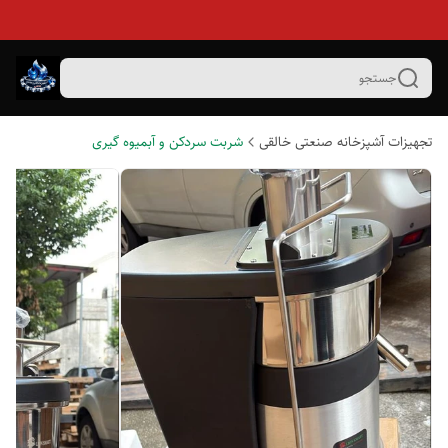
جستجو
تجهیزات آشپزخانه صنعتی خالقی
شربت سردکن و آبمیوه گیری