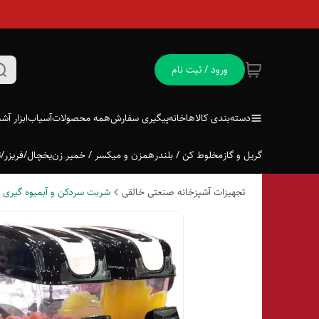
ورود / ثبت نام
دسته‌بندی کالاها
خانه
پیگیری سفارش
همه محصولات
آسیاب
ابزار آش
گریل و گاز
مخلوط کن / بلندر
همزن و میکسر / خمیر زن
یخچال/فریزر/ت
تجهیزات آشپزخانه صنعتی خالقی
شربت سردکن و آبمیوه گیری