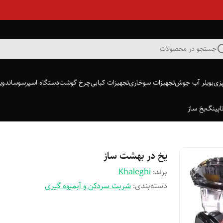
جستجو در محصولات
پزی
بویلر آب جوش
تجهیزات سوخاری
تجهیزات کبابی
چرخ گوشت
دستگاه اسپرسو
ساندویچ
اپینگ
یخ ساز
یخ در بهشت ساز
برند:
Khaleghi
دسته‌بندی
:
شربت سردکن و آبمیوه گیری