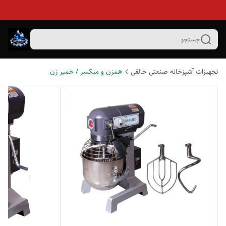
جستجو
تجهیزات آشپزخانه صنعتی خالقی
همزن و میکسر / خمیر زن