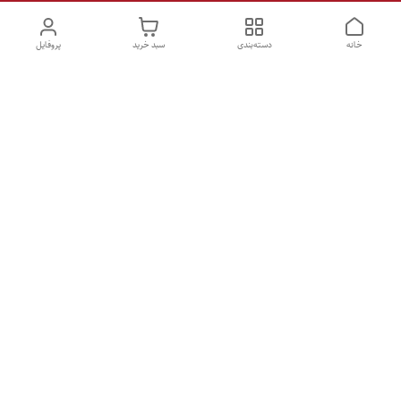
خانه
دسته‌بندی
سبد خرید
پروفایل
دسترسی سریع
تماس با ما
شکایات
درباره ما
قوانین و مقررات
سیاست حریم خصوصی
ساعات پاسخگویی همه روزه ۹ الی ۲1 /
دفتر فروش - فروشگاه