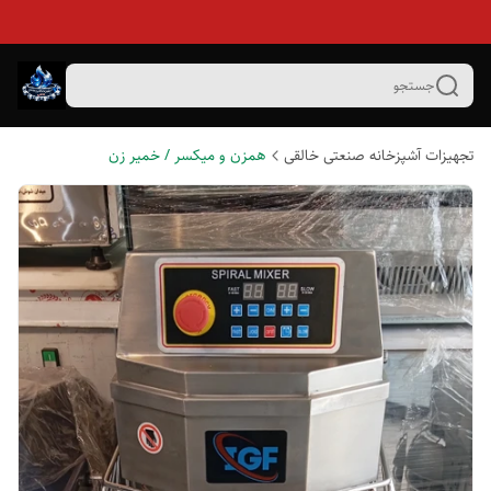
جستجو
تجهیزات آشپزخانه صنعتی خالقی
همزن و میکسر / خمیر زن