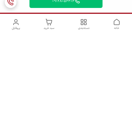
09128056406
خانه
دسته‌بندی
سبد خرید
پروفایل
دسترسی سریع
تماس با ما
شکایات
درباره ما
قوانین و مقررات
سیاست حریم خصوصی
ساعات پاسخگویی همه روزه ۹ الی ۲1 /