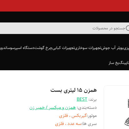
جستجو در محصولات
پزی
بویلر آب جوش
تجهیزات سوخاری
تجهیزات کبابی
چرخ گوشت
دستگاه اسپرسو
ساندویچ
اپینگ
یخ ساز
همزن ۱۵ لیتری بست
برند:
BEST
دسته‌بندی
:
همزن و میکسر / خمیر زن
موتور
:
گیربکس ، فلزی
سری ها
:
سه عدد ، فلزی