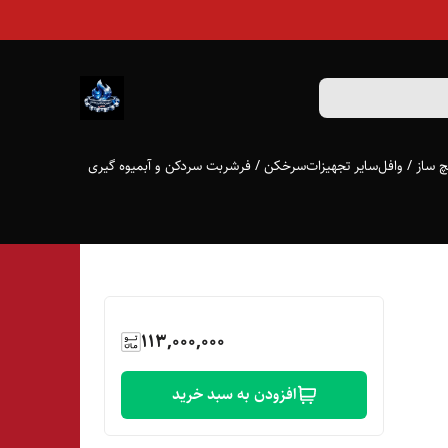
 ساز / وافل
سایر تجهیزات
سرخکن / فر
شربت سردکن و آبمیوه گیری
113,000,000
افزودن به سبد خرید