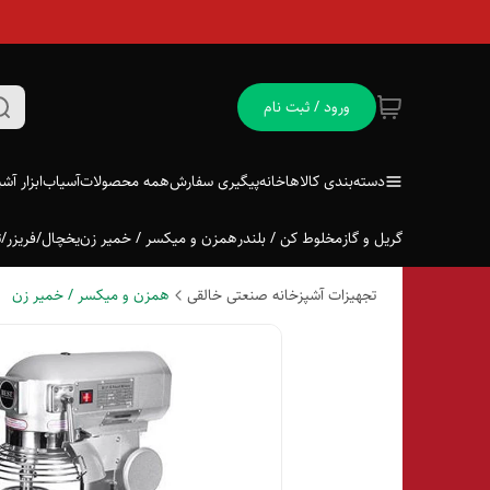
ورود / ثبت نام
دسته‌بندی کالاها
خانه
پیگیری سفارش
همه محصولات
آسیاب
ابزار آش
گریل و گاز
مخلوط کن / بلندر
همزن و میکسر / خمیر زن
یخچال/فریزر/ت
تجهیزات آشپزخانه صنعتی خالقی
همزن و میکسر / خمیر زن