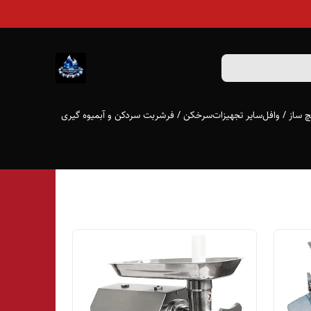
 ساز / وافل
سایر تجهیزات
سرخکن / فر
شربت سردکن و آبمیوه گیری