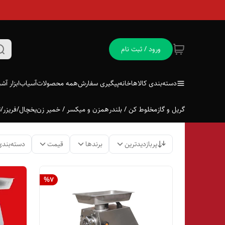
ورود / ثبت نام
دسته‌بندی کالاها
خانه
پیگیری سفارش
همه محصولات
آسیاب
ابزار آش
گریل و گاز
مخلوط کن / بلندر
همزن و میکسر / خمیر زن
یخچال/فریزر/ت
پربازدیدترین
برندها
قیمت
دسته‌بندی
%
7