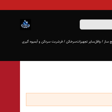
 ساز / وافل
سایر تجهیزات
سرخکن / فر
شربت سردکن و آبمیوه گیری