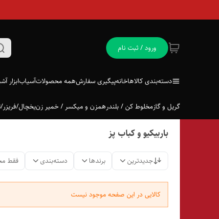
ورود / ثبت نام
دسته‌بندی کالاها
خانه
پیگیری سفارش
همه محصولات
آسیاب
ابزار آش
گریل و گاز
مخلوط کن / بلندر
همزن و میکسر / خمیر زن
یخچال/فریزر/ت
باربیکیو و کباب پز
جدیدترین
برندها
دسته‌بندی
فقط مح
کالایی در این صفحه موجود نیست