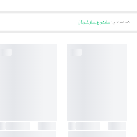
دسته‌بندی
:
ساندویچ ساز / وافل