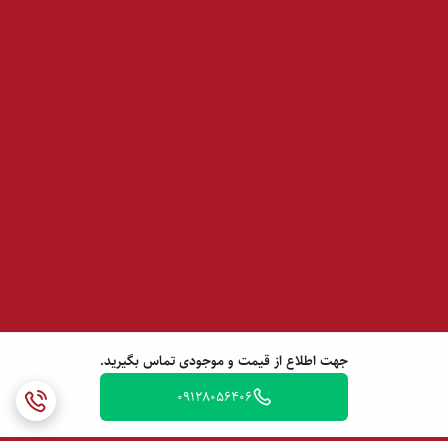
جهت اطلاع از قیمت و موجودی تماس بگیرید.
09128056406