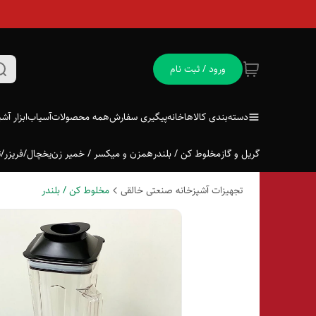
ورود / ثبت نام
دسته‌بندی کالاها
خانه
پیگیری سفارش
همه محصولات
آسیاب
ابزار آش
گریل و گاز
مخلوط کن / بلندر
همزن و میکسر / خمیر زن
یخچال/فریزر/ت
تجهیزات آشپزخانه صنعتی خالقی
مخلوط کن / بلندر