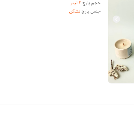
حجم پارچ
:
۲ لیتر
جنس پارچ
:
نشکن