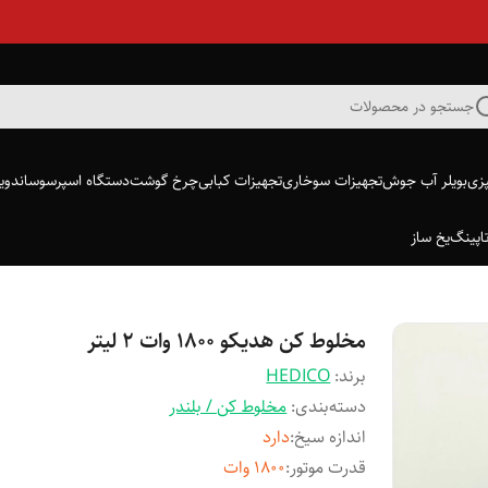
جستجو در محصولات
پزی
بویلر آب جوش
تجهیزات سوخاری
تجهیزات کبابی
چرخ گوشت
دستگاه اسپرسو
ساندویچ
اپینگ
یخ ساز
مخلوط کن هدیکو ۱۸۰۰ وات ۲ لیتر
برند:
HEDICO
دسته‌بندی
:
مخلوط کن / بلندر
اندازه سیخ
:
دارد
قدرت موتور
:
۱۸۰۰ وات