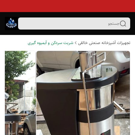
جستجو
تجهیزات آشپزخانه صنعتی خالقی
شربت سردکن و آبمیوه گیری