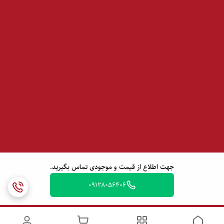
جهت اطلاع از قیمت و موجودی تماس بگیرید.
09128056406