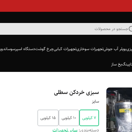
جستجو در محصولات
پزی
بویلر آب جوش
تجهیزات سوخاری
تجهیزات کبابی
چرخ گوشت
دستگاه اسپرسو
ساندویچ
اپینگ
یخ ساز
سبزی خردکن سطلی
سایز
۷ کیلویی
۱۰ کیلویی
۱۵ کیلویی
دسته‌بندی
:
سایر تجهیزات