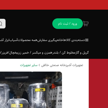
ورود / ثبت نام
دسته‌بندی کالاها
خانه
پیگیری سفارش
همه محصولات
آسیاب
ابزار آش
گریل و گاز
مخلوط کن / بلندر
همزن و میکسر / خمیر زن
یخچال/فریزر/ت
تجهیزات آشپزخانه صنعتی خالقی
سایر تجهیزات