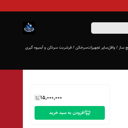
 ساز / وافل
سایر تجهیزات
سرخکن / فر
شربت سردکن و آبمیوه گیری
15,000,000
افزودن به سبد خرید