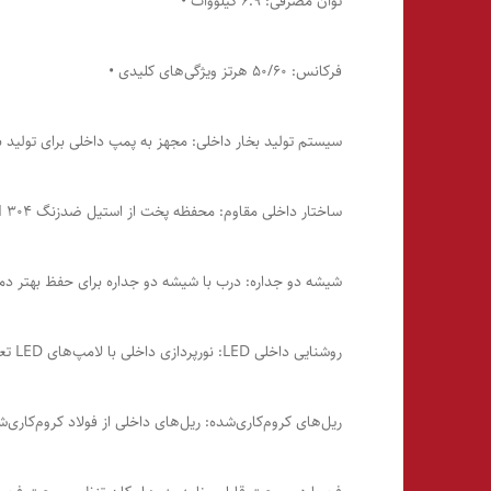
توان مصرفی: 6.9 کیلووات •
فرکانس: 50/60 هرتز ویژگی‌های کلیدی •
سیستم تولید بخار داخلی: مجهز به پمپ داخلی برای تولید بخ
ساختار داخلی مقاوم: محفظه پخت از استیل ضدزنگ AISI 304 با لبه‌های گرد برای تمیزکاری آسان و دوام بیشتر. •
شیشه دو جداره: درب با شیشه دو جداره برای حفظ بهتر دما 
روشنایی داخلی LED: نورپردازی داخلی با لامپ‌های LED تعبیه‌شده در درب برای مشاهده بهتر فرآیند پخت. •
ریل‌های کروم‌کاری‌شده: ریل‌های داخلی از فولاد کروم‌کاری‌ش