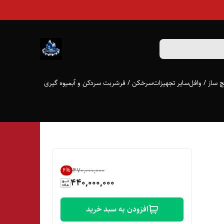
 ساز / وافل
سایر تجهیزات
سرخکن / فر
شربت سردکن و آبمیوه گیری
۴۷۰٬۰۰۰٬۰۰۰
6
%
440,000,000
افزودن به سبد خرید