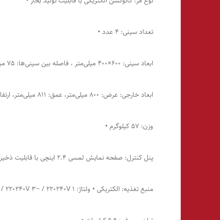
نوع فر: کانوکشن الکتریکی با قابلیت تولید بخار •
تعداد سینی: 4 عدد •
ابعاد سینی: 600×400 میلی‌متر ، فاصله بین سینی‌ها: 75 میلی‌متر •
ابعاد خارجی: عرض: 800 میلی‌متر، عمق: 811 میلی‌متر، ارتفاع: 502 میلی‌متر •
وزن: 57 کیلوگرم •
پنل کنترل: صفحه نمایش لمسی 2.4 اینچی با قابلیت ذخیره‌سازی 99 برنامه پخت به همراه تصویر و نام •
منبع تغذیه: الکتریکی • ولتاژ: 380415V 3N~ / 220240V 3~ / 220240V 1~ •