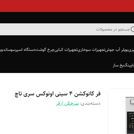
جستجو در محصولات
پزی
بویلر آب جوش
تجهیزات سوخاری
تجهیزات کبابی
چرخ گوشت
دستگاه اسپرسو
ساندویچ
اپینگ
یخ ساز
فر کانوکشن ۴ سینی اونوکس سری تاچ
دسته‌بندی
:
سرخکن / فر