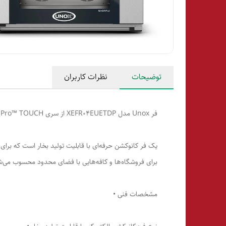
توضیحات
نظرات کاربران
فر Unox مدل XEFR04EUETDP از سری BAKERLUX SHOP.Pro™ TOUCH با نام تجاری Rossella،
یک فر کانوکشن حرفه‌ای با قابلیت تولید بخار است که برای
برای فروشگاه‌ها و کافه‌هایی با فضای محدود محسوب می‌ش
مشخصات فنی •