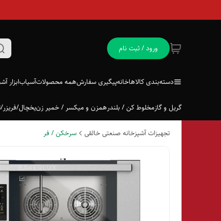
ورود / ثبت نام
دسته‌بندی کالاها
خانه
پیگیری سفارش
همه محصولات
آسیاب
ابزار آش
گریل و گاز
مخلوط کن / بلندر
همزن و میکسر / خمیر زن
یخچال/فریزر/ت
تجهیزات آشپزخانه صنعتی خالقی
سرخکن / فر