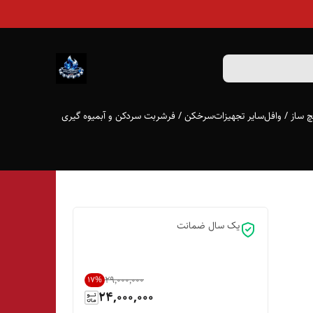
 ساز / وافل
سایر تجهیزات
سرخکن / فر
شربت سردکن و آبمیوه گیری
یک سال ضمانت
۲۹٬۰۰۰٬۰۰۰
17
%
24,000,000