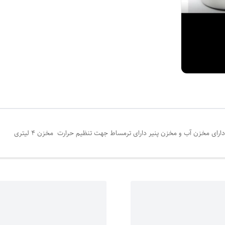
 مخزن آب و مخزن پنیر دارای ترمساط جهت تنظیم حرارت مخزن ۴ لیتری