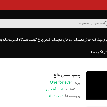
جستجو در محصولات
پزی
بویلر آب جوش
تجهیزات سوخاری
تجهیزات کبابی
چرخ گوشت
دستگاه اسپرسو
ساندویچ
اپینگ
یخ ساز
پمپ سس داغ
برند:
One for ever
دسته‌بندی
:
ابزار آشپزی
برچسب‌ها :
1forever