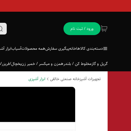
ورود / ثبت نام
دسته‌بندی کالاها
خانه
پیگیری سفارش
همه محصولات
آسیاب
ابزار آش
گریل و گاز
مخلوط کن / بلندر
همزن و میکسر / خمیر زن
یخچال/فریزر/ت
تجهیزات آشپزخانه صنعتی خالقی
ابزار آشپزی