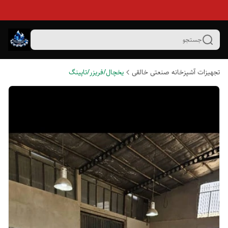
جستجو
تجهیزات آشپزخانه صنعتی خالقی
یخچال/فریزر/تاپینگ