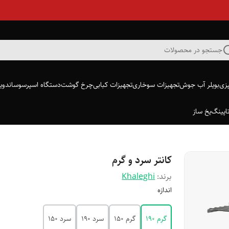
جستجو در محصولات
پزی
بویلر آب جوش
تجهیزات سوخاری
تجهیزات کبابی
چرخ گوشت
دستگاه اسپرسو
ساندویچ
اپینگ
یخ ساز
کانتر سرد و گرم
برند:
Khaleghi
اندازه
گرم 190
گرم 150
سرد 190
سرد 150