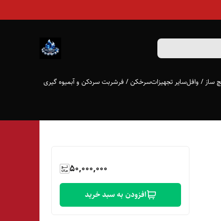
 ساز / وافل
سایر تجهیزات
سرخکن / فر
شربت سردکن و آبمیوه گیری
50,000,000
افزودن به سبد خرید