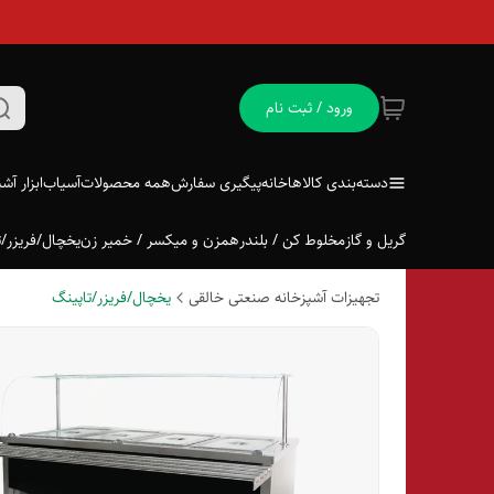
ورود / ثبت نام
دسته‌بندی کالاها
خانه
پیگیری سفارش
همه محصولات
آسیاب
ابزار آش
گریل و گاز
مخلوط کن / بلندر
همزن و میکسر / خمیر زن
یخچال/فریزر/ت
تجهیزات آشپزخانه صنعتی خالقی
یخچال/فریزر/تاپینگ