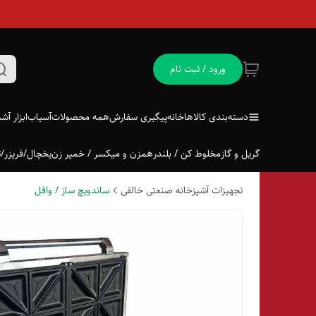
ورود / ثبت نام
دسته‌بندی کالاها
خانه
پیگیری سفارش
همه محصولات
آسیاب
ابزار آش
گریل و گاز
مخلوط کن / بلندر
همزن و میکسر / خمیر زن
یخچال/فریزر/ت
تجهیزات آشپزخانه صنعتی خالقی
ساندویچ ساز / وافل