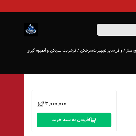
 ساز / وافل
سایر تجهیزات
سرخکن / فر
شربت سردکن و آبمیوه گیری
13,000,000
افزودن به سبد خرید