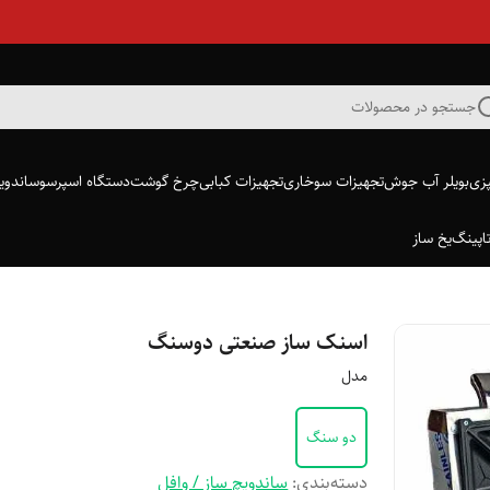
جستجو در محصولات
پزی
بویلر آب جوش
تجهیزات سوخاری
تجهیزات کبابی
چرخ گوشت
دستگاه اسپرسو
ساندویچ
اپینگ
یخ ساز
اسنک ساز صنعتی دوسنگ
مدل
دو سنگ
دسته‌بندی
:
ساندویچ ساز / وافل