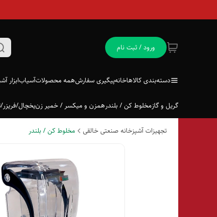
ورود / ثبت نام
دسته‌بندی کالاها
خانه
پیگیری سفارش
همه محصولات
آسیاب
ابزار آش
گریل و گاز
مخلوط کن / بلندر
همزن و میکسر / خمیر زن
یخچال/فریزر/ت
تجهیزات آشپزخانه صنعتی خالقی
مخلوط کن / بلندر