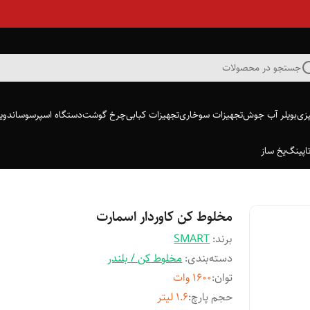
جستجو در محصولات
پزی
بویلر آب جوش
تجهیزات سوخاری
تجهیزات کبابی
چرخ گوشت
دستگاه اسپرسو
ساندویچ
اپینگ
یخ ساز
مخلوط کن کاوردار اسمارت
برند:
SMART
دسته‌بندی
:
مخلوط کن / بلندر
توان
:
1600 وات
حجم پارچ
:
1.6 لیتر