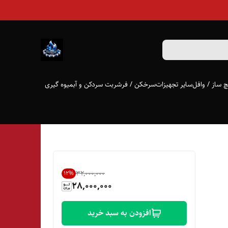
 ساز / وافل
سایر تجهیزات
سرخکن / فر
شربت سردکن و آبمیوه گیری
۳۲٬۰۰۰٬۰۰۰
12
%
28,000,000
افزودن به سبد خرید